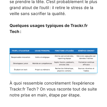
se prendre la tête. C’est probablement le plus
grand atout de l’outil : il retire le stress de la
veille sans sacrifier la qualité.
Quelques usages typiques de Trackr.fr
Tech :
PROFIL UTILISATEUR
USAGE PRINCIPAL
FONCTIONS UTILISÉES
BÉNÉFICE CONCRET
Alertes personnalisées,
Décisions appuyées par
Responsable innovation
Veille stratégique
reporting équipe
données fraîches
Sujets favoris, podcasts,
Formation continue
Développeur junior
Montée en compétences
articles clés
efficace
Recherche thématique,
Sources récentes et
Étudiant en tech
Projet ou mémoire
playlists contenu
fiables
À quoi ressemble concrètement l’expérience
Trackr.fr Tech ? On vous raconte tout de suite
notre prise en main, étape par étape.