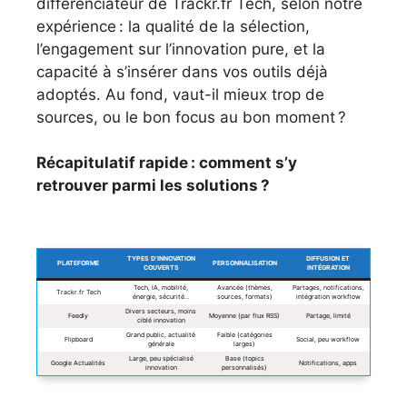
différenciateur de Trackr.fr Tech, selon notre
expérience : la qualité de la sélection,
l’engagement sur l’innovation pure, et la
capacité à s’insérer dans vos outils déjà
adoptés. Au fond, vaut-il mieux trop de
sources, ou le bon focus au bon moment ?
Récapitulatif rapide : comment s’y
retrouver parmi les solutions ?
TYPES D’INNOVATION
DIFFUSION ET
PLATEFORME
PERSONNALISATION
COUVERTS
INTÉGRATION
Tech, IA, mobilité,
Avancée (thèmes,
Partages, notifications,
Trackr.fr Tech
énergie, sécurité…
sources, formats)
intégration workflow
Divers secteurs, moins
Feedly
Moyenne (par flux RSS)
Partage, limité
ciblé innovation
Grand public, actualité
Faible (catégories
Flipboard
Social, peu workflow
générale
larges)
Large, peu spécialisé
Base (topics
Google Actualités
Notifications, apps
innovation
personnalisés)