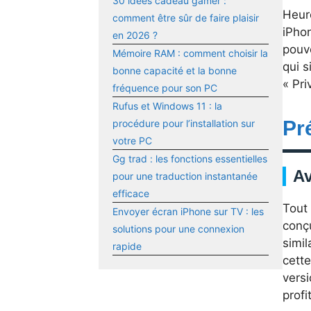
30 idées cadeau gamer :
Heur
comment être sûr de faire plaisir
iPhon
en 2026 ?
pouv
Mémoire RAM : comment choisir la
qui s
bonne capacité et la bonne
« Pri
fréquence pour son PC
Rufus et Windows 11 : la
Pr
procédure pour l’installation sur
votre PC
Gg trad : les fonctions essentielles
Av
pour une traduction instantanée
efficace
Tout
Envoyer écran iPhone sur TV : les
conç
solutions pour une connexion
simil
rapide
cette
versi
profi