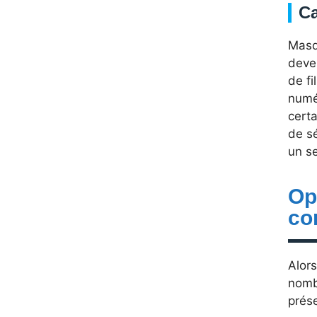
Ca
Masq
deve
de fi
numér
certa
de sé
un s
Op
con
Alor
nombr
prése