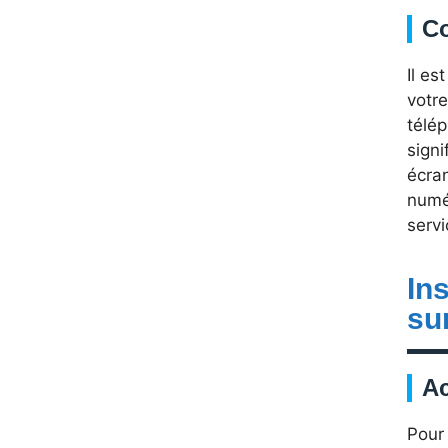
Co
Il e
votre
télép
signi
écran
numé
servi
In
su
Ac
Pour 