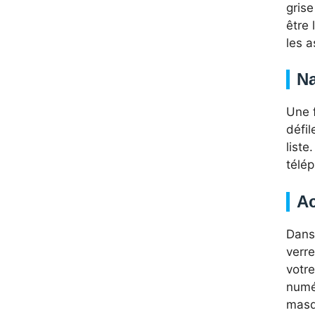
grise
être 
les a
Na
Une f
défil
list
télé
Ac
Dans
verre
votre
numér
masq