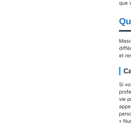
que v
Qu
Masq
diffé
et re
Ca
Si vo
profe
vie p
appel
pers
« Num