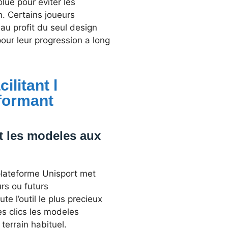
lue pour eviter les
n. Certains joueurs
u profit du seul design
our leur progression a long
ilitant l
rformant
nt les modeles aux
plateforme Unisport met
urs ou futurs
te l’outil le plus precieux
s clics les modeles
terrain habituel.