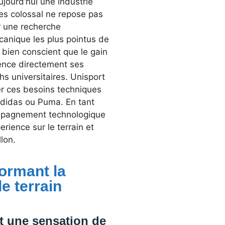
jourd’hui une industrie
ces colossal ne repose pas
 une recherche
canique les plus pointus de
 bien conscient que le gain
ence directement ses
s universitaires. Unisport
er ces besoins techniques
Adidas ou Puma. En tant
ompagnement technologique
ience sur le terrain et
lon.
formant la
e terrain
nt une sensation de