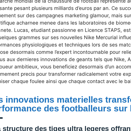
arche mondial de la chaussure de football represente au
ssante pesant plusieurs milliards d’euros par an. Ce suc
uement sur des campagnes marketing glamour, mais sur
ntifique acharnee menee dans les laboratoires de biome
anete. Lucas, etudiant passionne en Licence STAPS, est
uelques grammes sur ses nouvelles Nike Mercurial influ
ormances physiologiques et techniques lors de ses match
pose desormais comme l’expert incontournable pour reli
tus aux dernieres innovations de geants tels que Nike, 
joueur ambitieux, vous beneficiez desormais d’un acc
mement precis pour transformer radicalement votre exper
iser chaque foulee ainsi que chaque contact avec le bal
s innovations materielles trans
rformance des footballeurs sur l
 structure des tiges ultra legeres offra