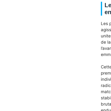
Le
en
Les 
agis
unit
de l
l’ava
emmag
Cett
premi
indiv
radic
matc
stab
bruta
endu