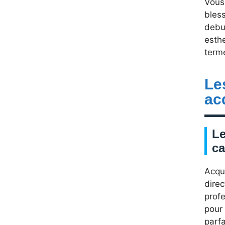
Vous 
bless
debu
esthe
term
Le
ac
Le
ca
Acqu
direc
profe
pour
parfa