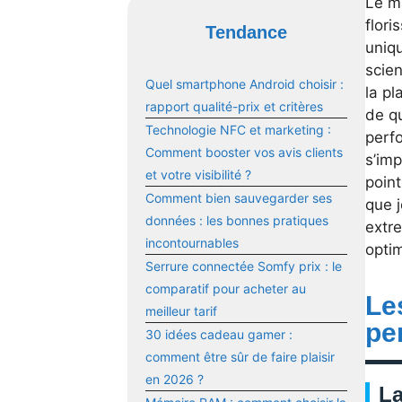
Le m
flori
Tendance
uniq
scie
Quel smartphone Android choisir :
la pl
rapport qualité-prix et critères
de q
Technologie NFC et marketing :
perf
Comment booster vos avis clients
s’im
et votre visibilité ?
poin
Comment bien sauvegarder ses
que 
données : les bonnes pratiques
extre
incontournables
optim
Serrure connectée Somfy prix : le
comparatif pour acheter au
Le
meilleur tarif
pe
30 idées cadeau gamer :
comment être sûr de faire plaisir
en 2026 ?
La