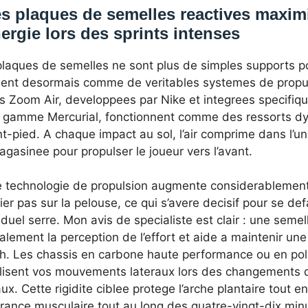
s plaques de semelles reactives maximi
ergie lors des sprints intenses
plaques de semelles ne sont plus de simples supports po
sent desormais comme de veritables systemes de propu
es Zoom Air, developpees par Nike et integrees specifi
a gamme Mercurial, fonctionnent comme des ressorts d
nt-pied. A chaque impact au sol, l’air comprime dans l’uni
asinee pour propulser le joueur vers l’avant.
e technologie de propulsion augmente considerablement 
er pas sur la pelouse, ce qui s’avere decisif pour se de
iduel serre. Mon avis de specialiste est clair : une seme
alement la perception de l’effort et aide a maintenir un
h. Les chassis en carbone haute performance ou en po
ilisent vos mouvements lateraux lors des changements de
ux. Cette rigidite ciblee protege l’arche plantaire tout e
rance musculaire tout au long des quatre-vingt-dix mi