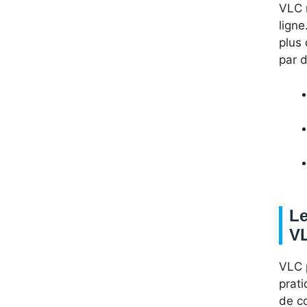
VLC r
ligne
plus
par d
Le
VL
VLC p
prati
de co