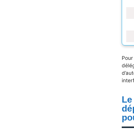
Pour
délé
d’aut
inter
Le
dé
po