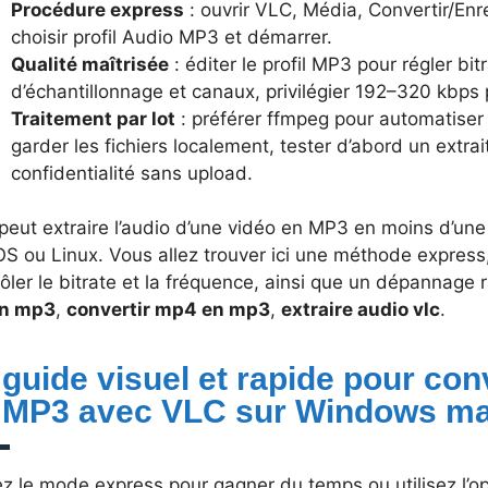
Procédure express
: ouvrir VLC, Média, Convertir/Enre
choisir profil Audio MP3 et démarrer.
Qualité maîtrisée
: éditer le profil MP3 pour régler bi
d’échantillonnage et canaux, privilégier 192–320 kbps
Traitement par lot
: préférer ffmpeg pour automatiser
garder les fichiers localement, tester d’abord un extrai
confidentialité sans upload.
peut extraire l’audio d’une vidéo en MP3 en moins d’un
 ou Linux. Vous allez trouver ici une méthode express,
ôler le bitrate et la fréquence, ainsi que un dépannage r
en mp3
,
convertir mp4 en mp3
,
extraire audio vlc
.
 guide visuel et rapide pour con
 MP3 avec VLC sur Windows m
z le mode express pour gagner du temps ou utilisez l’opt