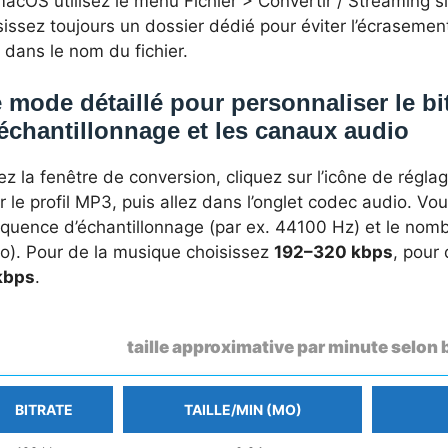
acOS utilisez le menu Fichier > Convertir / Streaming si
issez toujours un dossier dédié pour éviter l’écrasement
dans le nom du fichier.
 mode détaillé pour personnaliser le bi
échantillonnage et les canaux audio
z la fenêtre de conversion, cliquez sur l’icône de réglag
r le profil MP3, puis allez dans l’onglet codec audio. Vou
réquence d’échantillonnage (par ex. 44100 Hz) et le no
éo). Pour de la musique choisissez
192–320 kbps
, pour
kbps
.
taille approximative par minute selon 
BITRATE
TAILLE/MIN (MO)