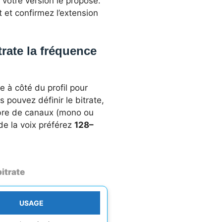
 votre version le propose.
 et confirmez l’extension
trate la fréquence
e à côté du profil pour
s pouvez définir le bitrate,
mbre de canaux (mono ou
 de la voix préférez
128–
bitrate
USAGE