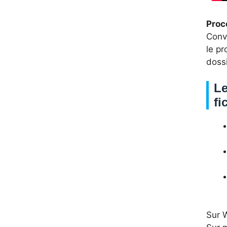
Proc
Conve
le pr
dossi
Le
fi
Sur 