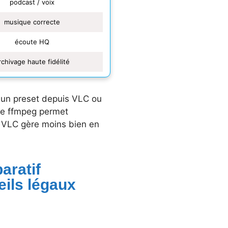
podcast / voix
musique correcte
écoute HQ
rchivage haute fidélité
r un preset depuis VLC ou
 de ffmpeg permet
e VLC gère moins bien en
aratif
eils légaux