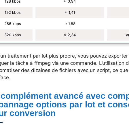
128 kbps
≈ 0,94
192 kbps
≈ 1,41
256 kbps
≈ 1,88
320 kbps
≈ 2,34
a
 un traitement par lot plus propre, vous pouvez exporte
guer la tâche à ffmpeg via une commande. L’utilisation
omatiser des dizaines de fichiers avec un script, ce qu
face.
 complément avancé avec comp
pannage options par lot et cons
ur conversion