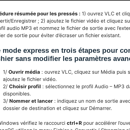
édure résumée pour les pressés :
1) ouvrez VLC et cli
rtir/Enregistrer ; 2) ajoutez le fichier vidéo et cliquez s
ofil audio MP3 et nommez le fichier de sortie avec l’exte
er de sortie pour éviter d’écraser un fichier existant.
 mode express en trois étapes pour con
chier sans modifier les paramètres ava
1/
Ouvrir média
: ouvrez VLC, cliquez sur Média puis s
ajoutez le fichier vidéo.
2/
Choisir profil
: sélectionnez le profil Audio – MP3 da
disponibles.
3/
Nommer et lancer
: indiquez un nom de sortie avec
dossier de destination et cliquez sur Démarrer.
Windows vérifiez le raccourci
ctrl+R
pour accélérer l’ouv