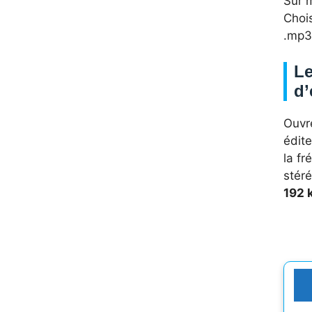
Sur m
Chois
.mp3 
Le
d’
Ouvre
édite
la f
stér
192 