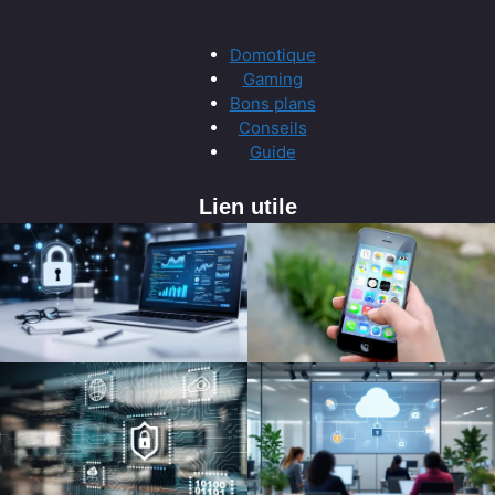
Domotique
Gaming
Bons plans
Conseils
Guide
Lien utile