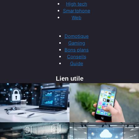
High tech
Smartphone
Web
Domotique
Gaming
Bons plans
Conseils
Guide
Lien utile