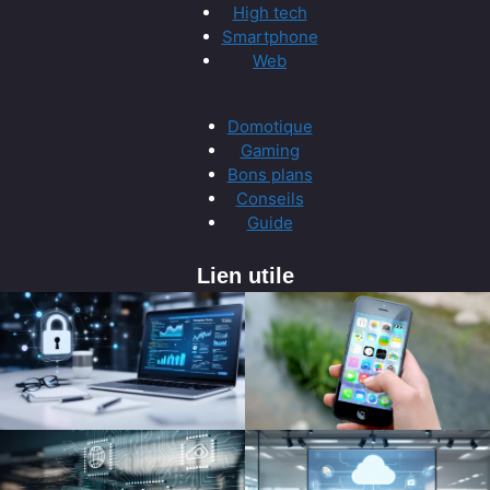
High tech
Smartphone
Web
Domotique
Gaming
Bons plans
Conseils
Guide
Lien utile