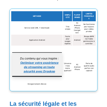
LIMITES
SIMPLI
PLATEF
MÉTHODE
PRINCIPALE
CITÉ
ORMES
S
PC
Ne fonctionne
Android
Très
pas toujours
Service web (URL → download)
iPhone
simple
pour vidéos
(navigat
privées
eur)
Facile
Risque d’APK
pour
non fiable
Application Android
Android
usages
permissions à
répétés
contrôler
Du contenu qui vous inspire :
Optimiser votre expérience
Universe
Perte de
PC
l mais
qualité audio
de streaming en toute
Android
moins
parfois non
iPhone
sécurité avec Droskop
qualitatif
capturé
Enregistrement d’écran
La sécurité légale et les