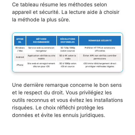
Ce tableau résume les méthodes selon
appareil et sécurité. La lecture aide à choisir
la méthode la plus sûre.
APPAR
MÉTHODE
RÉSOLUTIONS
REMARQUE SÉCURITÉ
EIL
RECOMMANDÉE
DISPONIBLES
Windows
Service web ou extension
SD 720p 1080p
Préférer HTTPS et extensions
/ Mac
navigateur
(selon source)
officielles
Application vérifiée ou site
SD à 4K selon la
Éviter APK non vérifiés contrôler
Android
mobile
vidéo
permissions
Site web et enregistrement
SD à 1080p selon
iOS limite téléchargement direct
iPhone
d’écran pour iOS
iOS et source
privilégier méthodes légales
Une dernière remarque concerne le bon sens
et le respect du droit. Vous privilégiez les
outils reconnus et vous évitez les installations
risquées. Le choix réfléchi protège les
données et évite les ennuis juridiques.