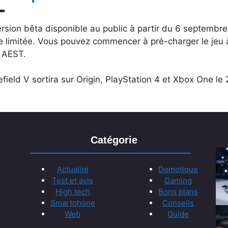
rsion bêta disponible au public à partir du 6 septembre
e limitée. Vous pouvez commencer à pré-charger le jeu 
h AEST.
efield V sortira sur Origin, PlayStation 4 et Xbox One le
Catégorie
Actualité
Domotique
Test et avis
Gaming
High tech
Bons plans
Smartphone
Conseils
Web
Guide