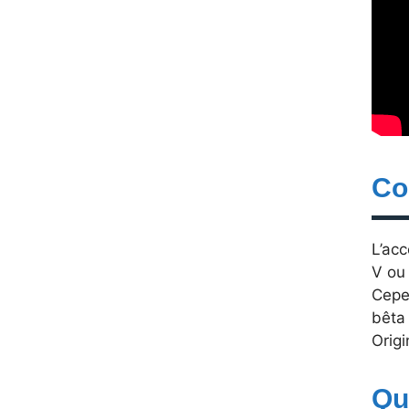
Co
L’acc
V ou
Cepen
bêta 
Origi
Qu