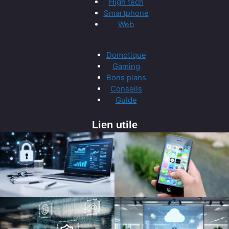
High tech
Smartphone
Web
Domotique
Gaming
Bons plans
Conseils
Guide
Lien utile