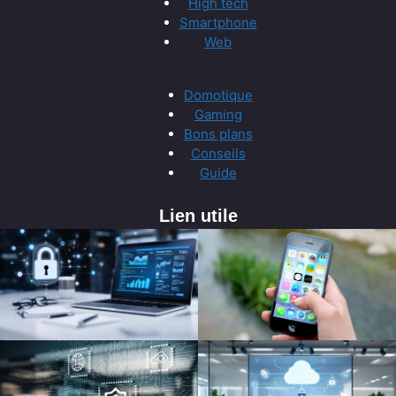
High tech
Smartphone
Web
Domotique
Gaming
Bons plans
Conseils
Guide
Lien utile