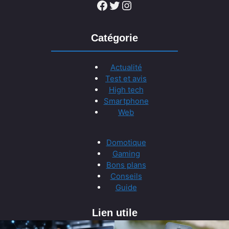
Facebook
Twitter
Instagram
Catégorie
Actualité
Test et avis
High tech
Smartphone
Web
Domotique
Gaming
Bons plans
Conseils
Guide
Lien utile