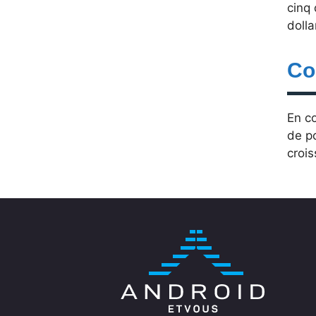
cinq 
dolla
Co
En c
de po
crois