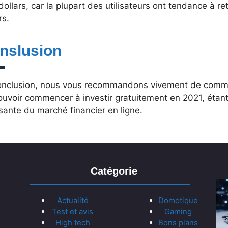
dollars, car la plupart des utilisateurs ont tendance à r
rs.
nslusion
onclusion, nous vous recommandons vivement de comme
uvoir commencer à investir gratuitement en 2021, étant
sante du marché financier en ligne.
Catégorie
Actualité
Domotique
Test et avis
Gaming
High tech
Bons plans