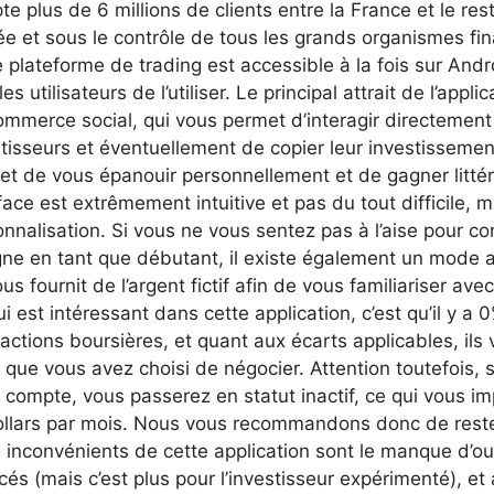
e plus de 6 millions de clients entre la France et le re
ée et sous le contrôle de tous les grands organismes fi
 plateforme de trading est accessible à la fois sur Andr
les utilisateurs de l’utiliser. Le principal attrait de l’appli
mmerce social, qui vous permet d’interagir directement 
tisseurs et éventuellement de copier leur investissemen
et de vous épanouir personnellement et de gagner littér
face est extrêmement intuitive et pas du tout difficile, 
nnalisation. Si vous ne vous sentez pas à l’aise pour c
igne en tant que débutant, il existe également un mode
us fournit de l’argent fictif afin de vous familiariser ave
i est intéressant dans cette application, c’est qu’il y a
actions boursières, et quant aux écarts applicables, ils
if que vous avez choisi de négocier. Attention toutefois, s
e compte, vous passerez en statut inactif, ce qui vous 
ollars par mois. Nous vous recommandons donc de reste
 inconvénients de cette application sont le manque d’out
és (mais c’est plus pour l’investisseur expérimenté), et a