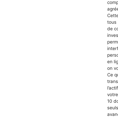
compt
agré
Cette
tous 
de co
inves
perm
inter
perso
en l
on vo
Ce qu
trans
l’act
votr
10 d
seuls
avanc