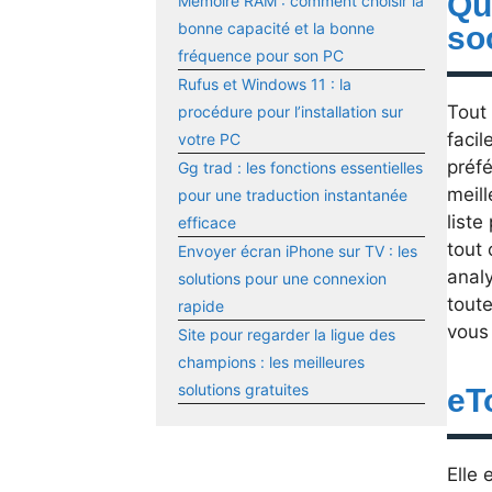
Que
Mémoire RAM : comment choisir la
bonne capacité et la bonne
so
fréquence pour son PC
Rufus et Windows 11 : la
Tout 
procédure pour l’installation sur
faci
votre PC
préfé
Gg trad : les fonctions essentielles
meill
pour une traduction instantanée
liste
efficace
tout
Envoyer écran iPhone sur TV : les
anal
solutions pour une connexion
tout
rapide
vous 
Site pour regarder la ligue des
champions : les meilleures
solutions gratuites
eTo
Elle 