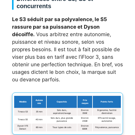
concurrents
Le S3 séduit par sa polyvalence, le S5
rassure par sa puissance et Dyson
décoiffe.
Vous arbitrez entre autonomie,
puissance et niveau sonore, selon vos
propres besoins. Il est tout à fait possible de
viser plus bas en tarif avec l’iFloor 3, sans
obtenir une perfection technique. En bref, vos
usages dictent le bon choix, la marque suit
ou devance parfois.
Autono
Prix
Modèle
Capacités
Points forts
mie
moyen
Sols durs,
Environ
Ergonomie, facilité
Tineco S3
35 min
aspiration/lavage
350€
d’entretien
Sols durs, plus grande
Environ
Efficacité lavage,
Tineco S5
40 min
puissance
450€
autonomie
Dyson V15
Environ
60 min
Tous types de sols
Polyvalence, puissance
Detect
600€