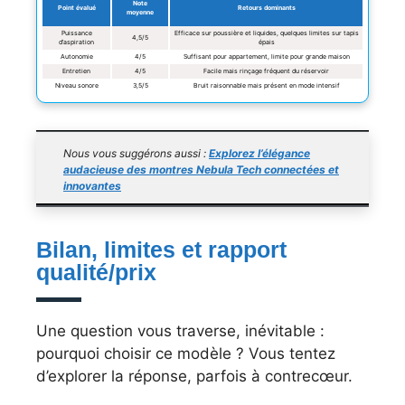
Note
Point évalué
Retours dominants
moyenne
Puissance
Efficace sur poussière et liquides, quelques limites sur tapis
4,5/5
d’aspiration
épais
Autonomie
4/5
Suffisant pour appartement, limite pour grande maison
Entretien
4/5
Facile mais rinçage fréquent du réservoir
Niveau sonore
3,5/5
Bruit raisonnable mais présent en mode intensif
Nous vous suggérons aussi :
Explorez l’élégance
audacieuse des montres Nebula Tech connectées et
innovantes
Bilan, limites et rapport
qualité/prix
Une question vous traverse, inévitable :
pourquoi choisir ce modèle ? Vous tentez
d’explorer la réponse, parfois à contrecœur.