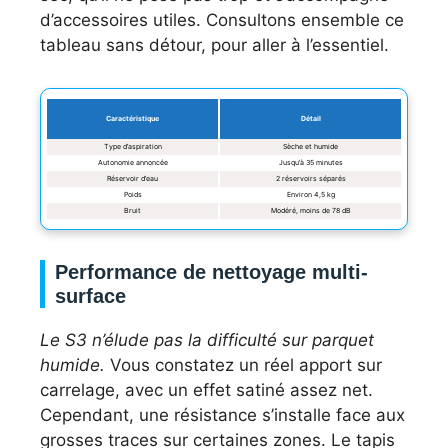
d’accessoires utiles. Consultons ensemble ce
tableau sans détour, pour aller à l’essentiel.
Caractéristique
Détail
Type d’aspiration
Sèche et humide
Autonomie annoncée
Jusqu’à 35 minutes
Réservoir d’eau
2 réservoirs séparés
Poids
Environ 4,5 kg
Bruit
Modéré, moins de 78 dB
Performance de nettoyage multi-
surface
Le S3 n’élude pas la difficulté sur parquet
humide.
Vous constatez un réel apport sur
carrelage, avec un effet satiné assez net.
Cependant, une résistance s’installe face aux
grosses traces sur certaines zones. Le tapis