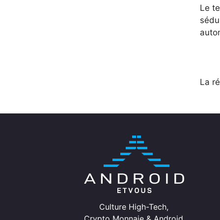
Le te
sédui
autom
La ré
Culture High-Tech,
Crypto Monnaie & Android