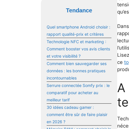
tensi
Tendance
qu’es
Dans 
Quel smartphone Android choisir :
rappo
rapport qualité-prix et critères
lectu
Technologie NFC et marketing :
l’uti
Comment booster vos avis clients
Lisez
et votre visibilité ?
ce
to
Comment bien sauvegarder ses
produ
données : les bonnes pratiques
incontournables
A 
Serrure connectée Somfy prix : le
comparatif pour acheter au
t
meilleur tarif
30 idées cadeau gamer :
comment être sûr de faire plaisir
Techn
en 2026 ?
néces