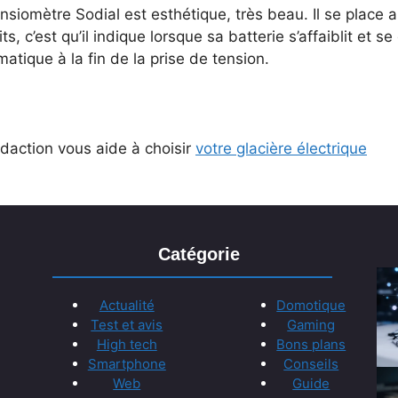
nsiomètre Sodial est esthétique, très beau. Il se place 
ts, c’est qu’il indique lorsque sa batterie s’affaiblit et 
atique à la fin de la prise de tension.
daction vous aide à choisir
votre glacière électrique
Catégorie
Actualité
Domotique
Test et avis
Gaming
High tech
Bons plans
Smartphone
Conseils
Web
Guide