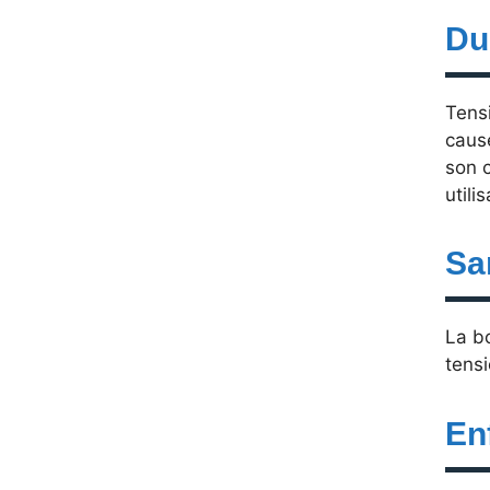
Du
Tensi
cause
son 
utili
Sa
La bo
tens
En