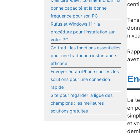
Mémoire RAM : comment choisir la
cent
bonne capacité et la bonne
fréquence pour son PC
Tensi
Rufus et Windows 11 : la
donn
procédure pour l’installation sur
nive
votre PC
Gg trad : les fonctions essentielles
Rapp
pour une traduction instantanée
avez
efficace
Envoyer écran iPhone sur TV : les
En
solutions pour une connexion
rapide
Site pour regarder la ligue des
Le t
champions : les meilleures
en po
solutions gratuites
simpl
et vo
derni