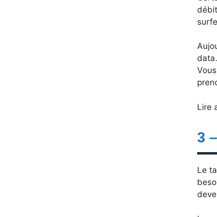
débit
surfe
Aujou
data.
Vous
pren
Lire 
3 –
Le ta
besoi
deve