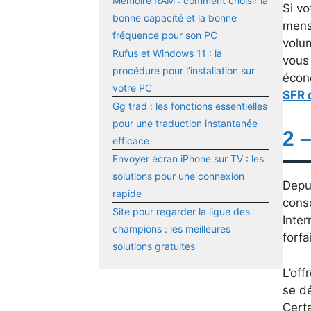
Mémoire RAM : comment choisir la
Si vo
bonne capacité et la bonne
mensu
fréquence pour son PC
volu
Rufus et Windows 11 : la
vous 
procédure pour l’installation sur
écono
votre PC
SFR d
Gg trad : les fonctions essentielles
pour une traduction instantanée
2 
efficace
Envoyer écran iPhone sur TV : les
solutions pour une connexion
Depu
rapide
conso
Site pour regarder la ligue des
Inter
champions : les meilleures
forfa
solutions gratuites
L’off
se d
Cert