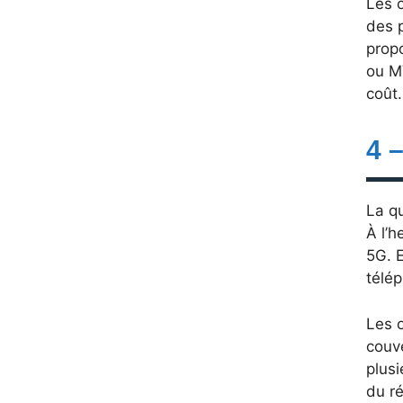
Les 
des p
propo
ou M
coût.
4 
La qu
À l’h
5G. E
télép
Les o
couve
plusi
du ré