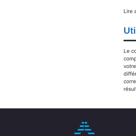
Lire 
Ut
Le co
compa
votre
diffé
corre
résul