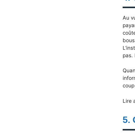
Au v
payan
coût
bouss
L’ins
pas. 
Quand
infor
coup 
Lire 
5.