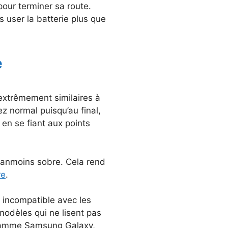
 pour terminer sa route.
ns user la batterie plus que
e
 extrêmement similaires à
ez normal puisqu’au final,
 en se fiant aux points
néanmoins sobre. Cela rend
re
.
 incompatible avec les
odèles qui ne lisent pas
 gamme Samsung Galaxy,