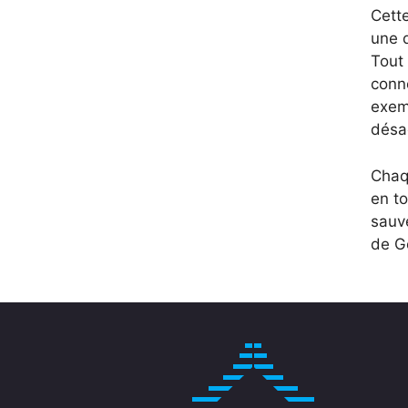
Cett
une 
Tout 
conne
exemp
désa
Chaqu
en to
sauv
de G