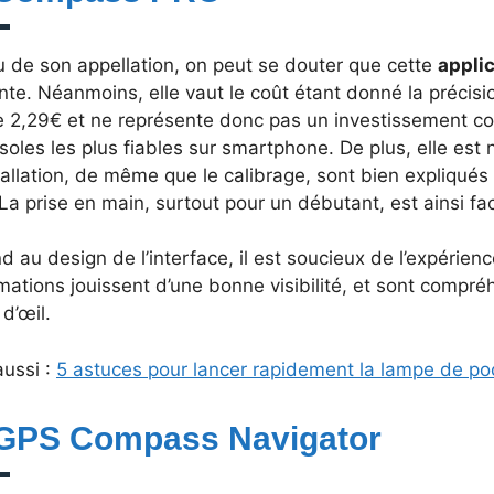
u de son appellation, on peut se douter que cette
appli
te. Néanmoins, elle vaut le coût étant donné la précision
e 2,29€ et ne représente donc pas un investissement c
oles les plus fiables sur smartphone. De plus, elle est n
tallation, de même que le calibrage, sont bien expliqués
La prise en main, surtout pour un débutant, est ainsi faci
 au design de l’interface, il est soucieux de l’expérience
mations jouissent d’une bonne visibilité, et sont compré
d’œil.
aussi :
5 astuces pour lancer rapidement la lampe de po
 GPS Compass Navigator