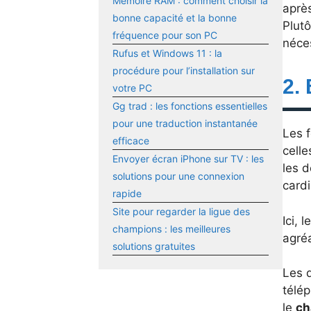
Mémoire RAM : comment choisir la
après
bonne capacité et la bonne
Plutô
fréquence pour son PC
néce
Rufus et Windows 11 : la
procédure pour l’installation sur
2.
votre PC
Gg trad : les fonctions essentielles
pour une traduction instantanée
Les f
efficace
celle
Envoyer écran iPhone sur TV : les
les d
solutions pour une connexion
card
rapide
Site pour regarder la ligue des
Ici, 
champions : les meilleures
agré
solutions gratuites
Les d
télé
le
c