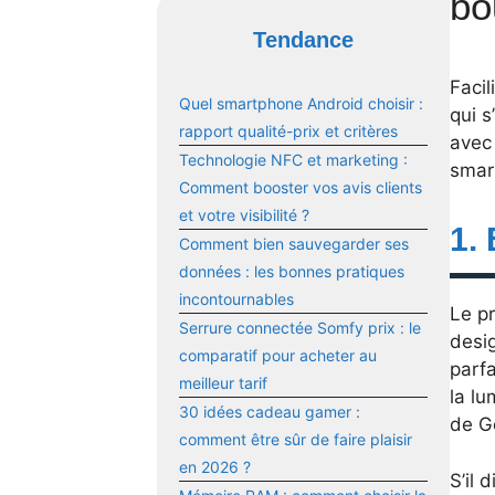
bo
Tendance
Facil
Quel smartphone Android choisir :
qui s
rapport qualité-prix et critères
avec 
Technologie NFC et marketing :
smart
Comment booster vos avis clients
et votre visibilité ?
1.
Comment bien sauvegarder ses
données : les bonnes pratiques
incontournables
Le p
Serrure connectée Somfy prix : le
desig
comparatif pour acheter au
parfa
meilleur tarif
la lu
30 idées cadeau gamer :
de Go
comment être sûr de faire plaisir
en 2026 ?
S’il 