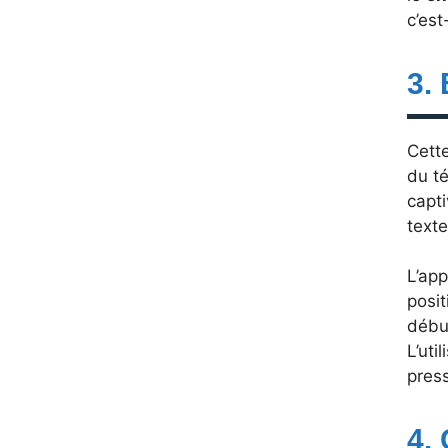
c’est
3.
Cette
du té
capti
texte
L’app
posit
début
L’uti
press
4.