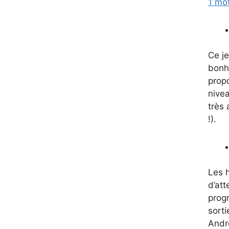
1 mo
Ce je
bonhe
propo
nivea
très 
!).
Les 
d’att
prog
sorti
Andr