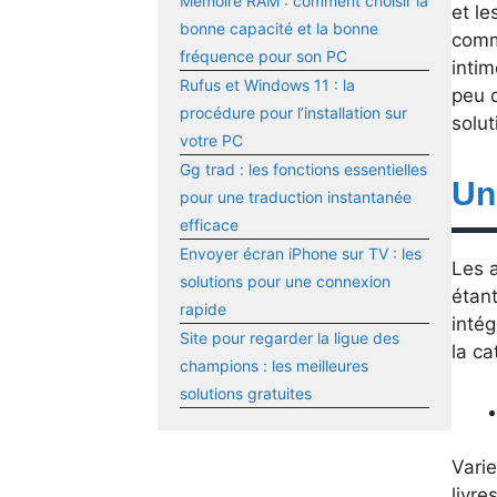
Mémoire RAM : comment choisir la
et le
bonne capacité et la bonne
commu
fréquence pour son PC
intim
Rufus et Windows 11 : la
peu d
procédure pour l’installation sur
solut
votre PC
Gg trad : les fonctions essentielles
Un
pour une traduction instantanée
efficace
Envoyer écran iPhone sur TV : les
Les a
solutions pour une connexion
étant
rapide
intég
Site pour regarder la ligue des
la ca
champions : les meilleures
solutions gratuites
Varie
livre