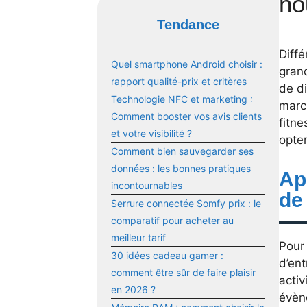
no
Tendance
Diffé
Quel smartphone Android choisir :
grand
rapport qualité-prix et critères
de di
Technologie NFC et marketing :
march
Comment booster vos avis clients
fitne
et votre visibilité ?
opter
Comment bien sauvegarder ses
données : les bonnes pratiques
Ap
incontournables
de
Serrure connectée Somfy prix : le
comparatif pour acheter au
meilleur tarif
Pour
30 idées cadeau gamer :
d’ent
comment être sûr de faire plaisir
acti
en 2026 ?
évène