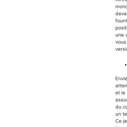
mond
devan
fourn
posit
une v
vous
versi
Envie
atten
et le
assoc
du co
un t
Ce j