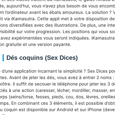
e, aujourd’hui, vous n’avez plus besoin de vous encomb
t l’ordinateur avant les ébats amoureux. La solution ? 
it via iKamasutra. Cette appli met à votre disposition d
ions diversifiées avec des illustrations. De plus, une in
isibilité sur votre progression. Les positions qui vous so
 avez expérimentées vous seront indiquées. iKamasutra 
on gratuite et une version payante.
Dés coquins (Sex Dices)
 d’une application incarnant la simplicité ? Sex Dices p
tes. Avant de jeter les dés, vous avez à entrer 2 noms :
 vôtre. Il suffit de secouer le téléphone pour jeter les 3 
iés à une action (caresser, lécher, mordiller, masser, em
rps (seins/torse, fesses, pieds, cou, dos, lèvres, oreilles
emps. En combinant ces 3 éléments, il est possible d’o
eu coquin est disponible sur Android et sur iPhone (dev