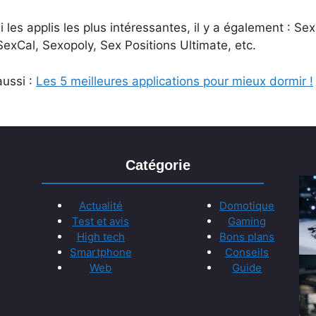
 les applis les plus intéressantes, il y a également : Sex
exCal, Sexopoly, Sex Positions Ultimate, etc.
aussi :
Les 5 meilleures applications pour mieux dormir !
Catégorie
Actualité
Domotique
Test et avis
Gaming
High tech
Bons plans
Smartphone
Conseils
Web
Guide