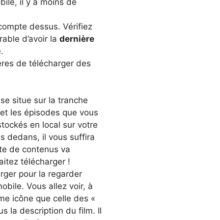
ile, il y a moins de
compte dessus. Vérifiez
rable d’avoir la
dernière
.
ières de télécharger des
se situe sur la tranche
s et les épisodes que vous
tockés en local sur votre
s dedans, il vous suffira
ste de contenus va
aitez télécharger !
arger pour la regarder
bile. Vous allez voir, à
me icône que celle des «
s la description du film. Il