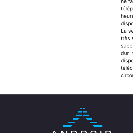
ne fa
télép
heur
disp
La se
très 
supp
dur i
dispo
télé
circ