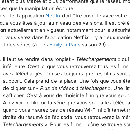
 étant plus stable et plus performante que le réseau mob
ces que la manipulation échoue.
a suite, l’application
Netflix
doit être ouverte avec votre 
que vous êtes à jour au niveau des versions. Il est préfé
ion
actuellement en vigueur, notamment pour la sécurité
 vous serez dans l’application Netflix, il y a deux man
 et des séries (à lire :
Emily in Paris
saison 2 !) :
Il faut se rendre dans l’onglet «
Téléchargements
» qui 
inférieure. C’est ici que vous retrouverez tous les film
avez téléchargés. Pensez toujours que ces films sont s
support. Cela prend de la place. Une fois que vous ête
de cliquer sur «
Plus de vidéos à télécharger
». Une li
s’afficher. C’est à vous de choisir le film que vous souh
Allez voir le film ou la série que vous souhaitez téléch
quand vous n’aurez pas de réseau Wi-Fi ni d’internet mo
droite du résumé de l’épisode, vous retrouverez la mê
Téléchargements
». Pour les films, l’icône se trouve sou