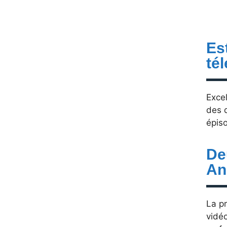
Es
té
Excel
des 
épiso
De
An
La pr
vidéo