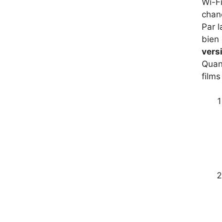
Wi-Fi
chan
Par l
bien 
vers
Quand
films