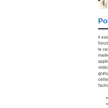
Po
Il ex
fonct
le ca
meill
appli
vidéo
grat
cette
l’act