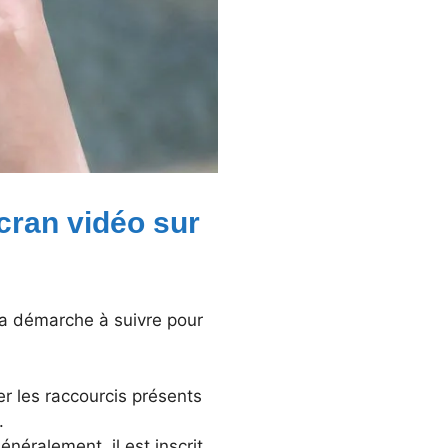
cran vidéo sur
 la démarche à suivre pour
her les raccourcis présents
.
néralement, il est inscrit