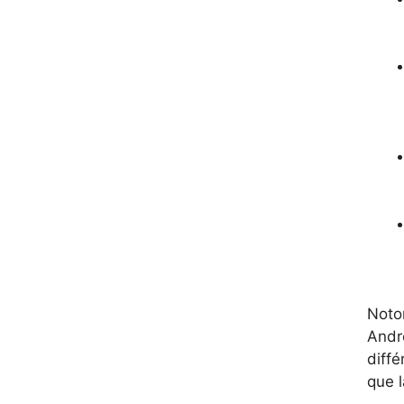
Noton
Andro
diffé
que 