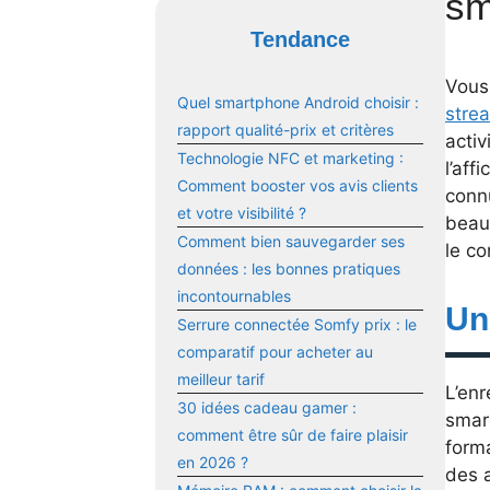
sm
Tendance
Vous
Quel smartphone Android choisir :
stre
rapport qualité-prix et critères
acti
Technologie NFC et marketing :
l’aff
Comment booster vos avis clients
conn
et votre visibilité ?
beauc
Comment bien sauvegarder ses
le co
données : les bonnes pratiques
incontournables
Un
Serrure connectée Somfy prix : le
comparatif pour acheter au
meilleur tarif
L’enr
30 idées cadeau gamer :
smar
comment être sûr de faire plaisir
forma
en 2026 ?
des 