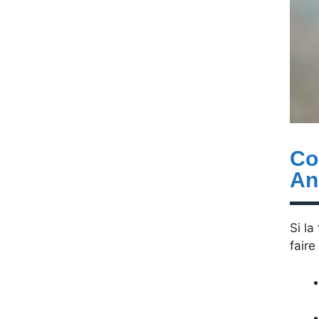
Co
An
Si la
faire