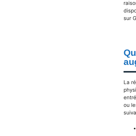
raiso
disp
sur G
Qu
au
La ré
phys
entré
ou l
suiva