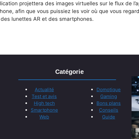
lication projettera des images virtuelles sur le flux de l’
hone, afin que vous puissiez les voir où que vous regard
 des lunettes AR et des smartphones.
Catégorie
Actualité
Domotique
Test et avis
Gaming
High tech
Bons plans
Smartphone
Conseils
Web
Guide