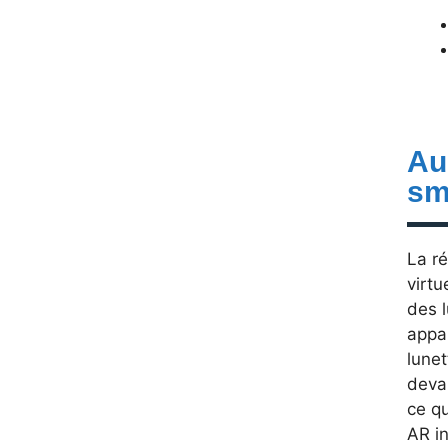
Au
sm
La ré
virtu
des 
appar
lunet
devan
ce qu
AR in