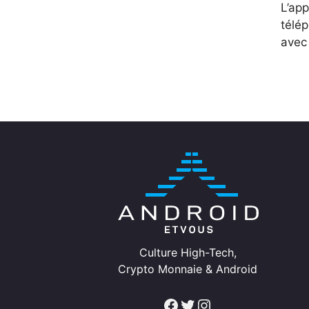
L’app
télép
avec
Culture High-Tech,
Crypto Monnaie & Android
Facebook
Twitter
Instagram