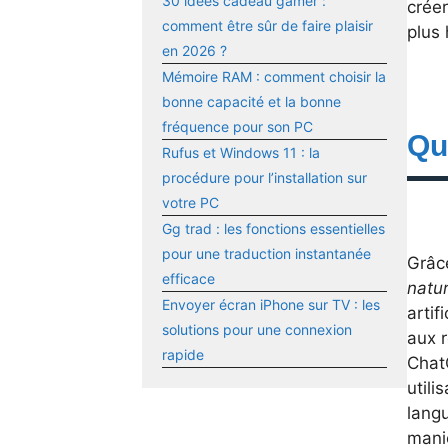
30 idées cadeau gamer :
crée
comment être sûr de faire plaisir
plus
en 2026 ?
Mémoire RAM : comment choisir la
bonne capacité et la bonne
fréquence pour son PC
Qu
Rufus et Windows 11 : la
procédure pour l’installation sur
votre PC
Gg trad : les fonctions essentielles
pour une traduction instantanée
Grâc
efficace
natur
Envoyer écran iPhone sur TV : les
artif
solutions pour une connexion
aux r
rapide
Chat
utili
lang
maniè