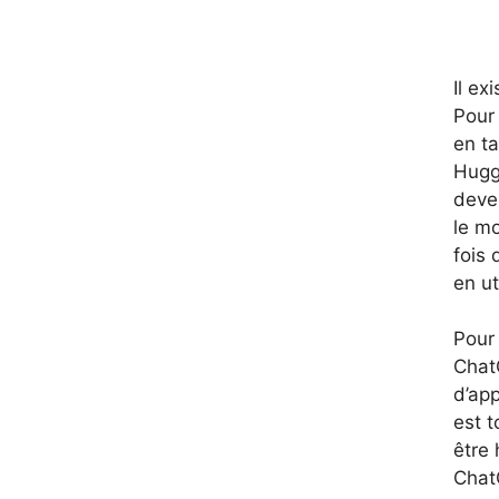
Il ex
Pour
en t
Hugg
deve
le mo
fois
en u
Pour
ChatG
d’app
est t
être 
Chat