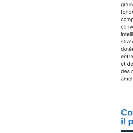
gramm
fond
comp
conve
intel
strat
dotée
entr
et de
des
amél
Co
il