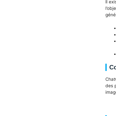
Il ex
l’obj
géné
C
Chat
des p
image