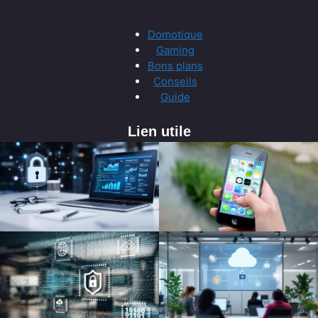
Domotique
Gaming
Bons plans
Conseils
Guide
Lien utile