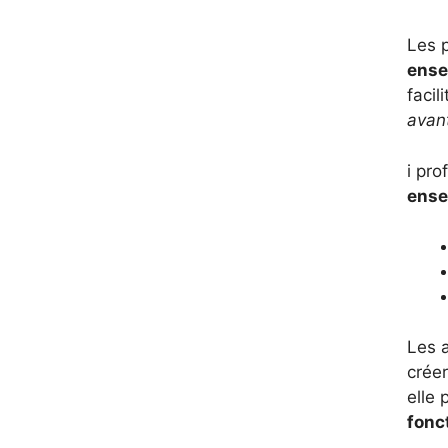
Les p
ense
facil
avan
i pro
ense
Les a
créer
elle 
fonc