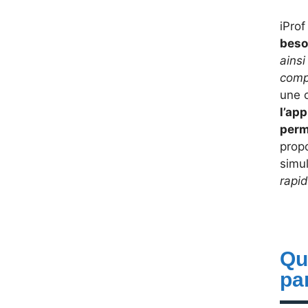
iProf
beso
ainsi
comp
une 
l’ap
perm
prop
simu
rapi
Qu
pa