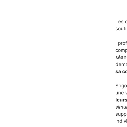
Les d
souti
i pro
compr
séanc
dem
sa c
Sogo
une v
leur
simu
suppl
indiv