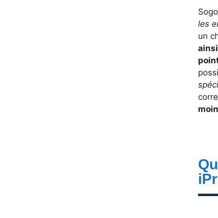
Sogo 
les e
un c
ains
poin
possi
spéc
corr
moin
Que
iPr