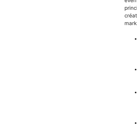
éven
princ
créat
marke