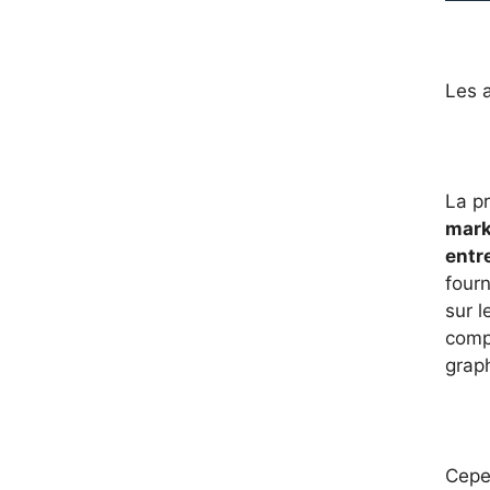
Les a
La p
mark
entre
fourn
sur l
comp
graph
Cepe