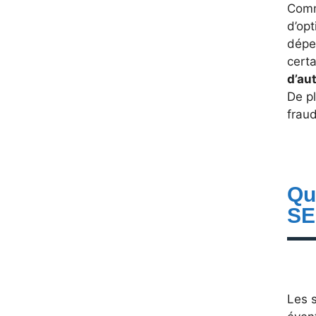
Comm
d’opt
dépen
cert
d’au
De pl
frau
Qu
SE
Les s