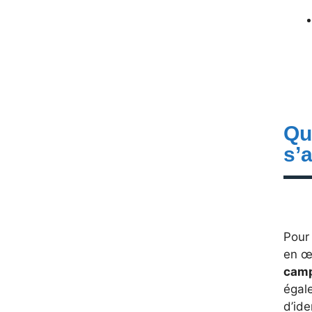
Qu
s’
Pour
en œ
camp
égal
d’ide