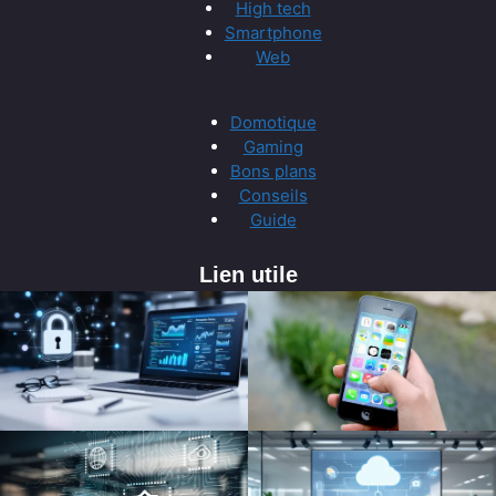
High tech
Smartphone
Web
Domotique
Gaming
Bons plans
Conseils
Guide
Lien utile