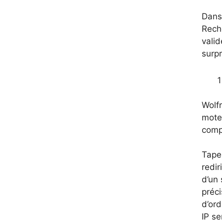
Dans
Reche
valid
surpr
Wolfr
moteu
comp
Tape
redir
d’un 
préci
d’ord
IP se