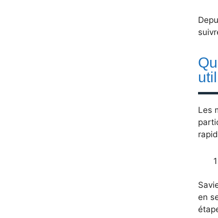
Depu
suivr
Que
uti
Les 
parti
rapi
Savie
en se
étape