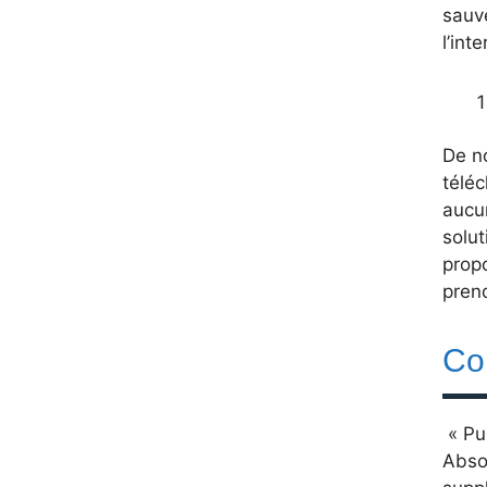
sauve
l’int
De no
téléc
aucun
solut
propo
prend
Co
« Pu
Absol