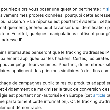
pourriez alors vous poser une question pertinente : «
s
usivement mes propres données, pourquoi cette adresse 
 ou hackers ? » La réponse est pourtant évidente : cett
matiquement générée peut favoriser une identification 
sateur. En effet, quelques manipulations suffisent pour gé
e adresse IP.
ains internautes penseront que le tracking d’adresses I
ipalement appliquée par les hackers. Certes, les pirates
pouvoir piéger leurs victimes. Pourtant, de nombreux sit
aires appliquent des principes similaires à des fins co
ichage de campagnes publicitaires ou produits adapté e
et évidemment de maximiser le taux de conversion des 
tégie est pourtant non-autorisée en Europe (cet
article
pu
e parfaitement cette information). Or, le tracking d’adr
cilement démontrable.