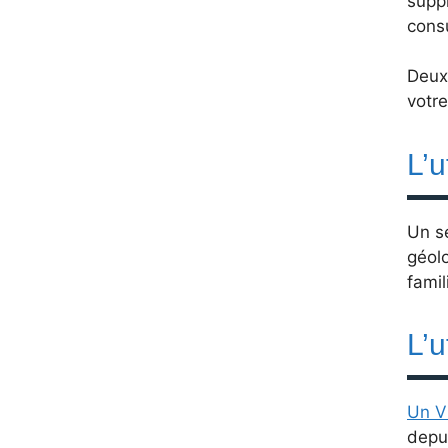
suppl
cons
Deux
votre
L’u
Un se
géolo
famil
L’u
Un 
depui