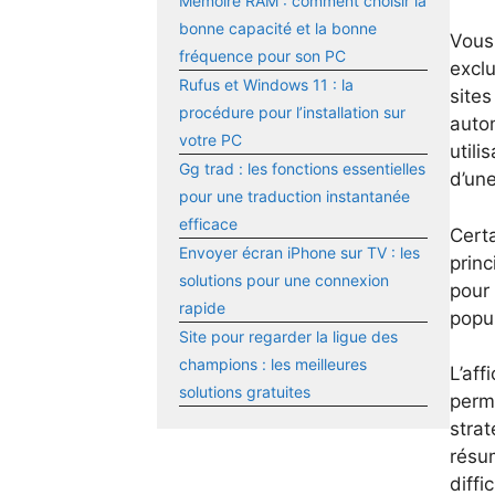
Mémoire RAM : comment choisir la
bonne capacité et la bonne
Vous 
fréquence pour son PC
excl
Rufus et Windows 11 : la
sites
procédure pour l’installation sur
auto
votre PC
utili
Gg trad : les fonctions essentielles
d’un
pour une traduction instantanée
efficace
Cert
Envoyer écran iPhone sur TV : les
princ
solutions pour une connexion
pour 
rapide
popul
Site pour regarder la ligue des
champions : les meilleures
L’aff
solutions gratuites
perm
stra
résum
diffi