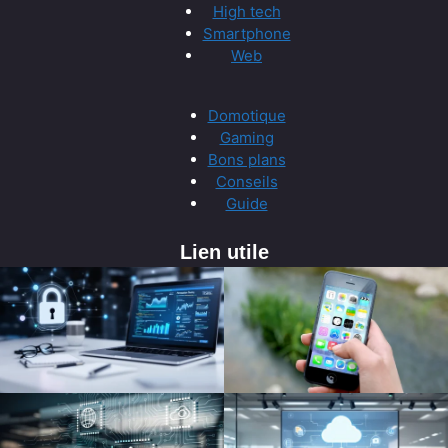
High tech
Smartphone
Web
Domotique
Gaming
Bons plans
Conseils
Guide
Lien utile