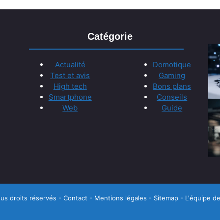
Catégorie
Actualité
Domotique
Test et avis
Gaming
High tech
Bons plans
Smartphone
Conseils
Web
Guide
us droits réservés -
Contact
-
Mentions légales
-
Sitemap
-
L'équipe de