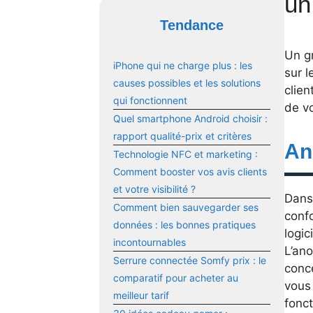
un
Tendance
Un g
iPhone qui ne charge plus : les
sur l
causes possibles et les solutions
clie
qui fonctionnent
de v
Quel smartphone Android choisir :
rapport qualité-prix et critères
An
Technologie NFC et marketing :
Comment booster vos avis clients
et votre visibilité ?
Dans 
Comment bien sauvegarder ses
conf
données : les bonnes pratiques
logic
incontournables
L’an
Serrure connectée Somfy prix : le
conce
comparatif pour acheter au
vous
meilleur tarif
fonc