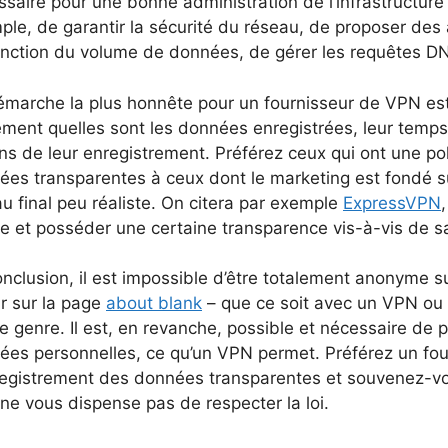
saire pour une bonne administration de l’infrastructure
ple, de garantir la sécurité du réseau, de proposer d
onction du volume de données, de gérer les requêtes DNS
émarche la plus honnête pour un fournisseur de VPN est
ement quelles sont les données enregistrées, leur temps
ns de leur enregistrement. Préférez ceux qui ont une po
ées transparentes à ceux dont le marketing est fondé 
au final peu réaliste. On citera par exemple
ExpressVPN
e et posséder une certaine transparence vis-à-vis de sa
nclusion, il est impossible d’être totalement anonyme s
r sur la page
about blank
– que ce soit avec un VPN ou t
genre. Il est, en revanche, possible et nécessaire de p
ées personnelles, ce qu’un VPN permet. Préférez un fou
registrement des données transparentes et souvenez-vous
ne vous dispense pas de respecter la loi.