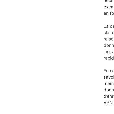
néces
exem
en f
La d
clair
raiso
donn
log, 
rapid
En co
savoi
même 
donn
d’en
VPN 