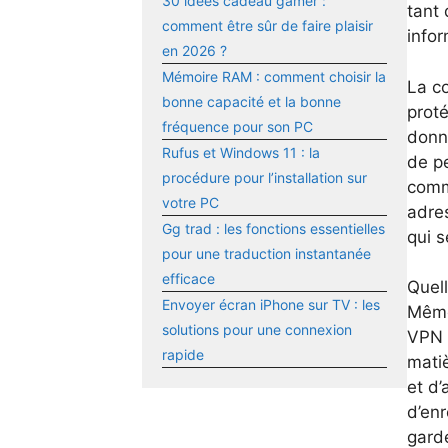
30 idées cadeau gamer :
tant 
comment être sûr de faire plaisir
infor
en 2026 ?
Mémoire RAM : comment choisir la
La co
bonne capacité et la bonne
proté
fréquence pour son PC
donné
Rufus et Windows 11 : la
de pe
procédure pour l’installation sur
comme
votre PC
adres
Gg trad : les fonctions essentielles
qui s
pour une traduction instantanée
efficace
Quell
Envoyer écran iPhone sur TV : les
Même
solutions pour une connexion
VPN n
rapide
mati
et d’
d’enr
gard