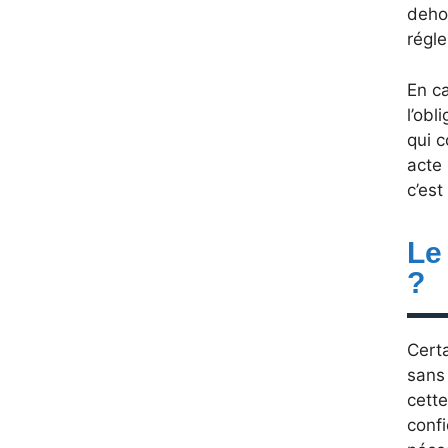
dehor
régle
En c
l’obl
qui 
acte 
c’est
Le
?
Certa
sans 
cette
confi