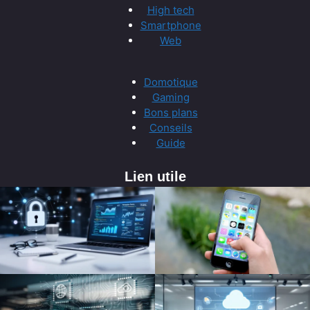
High tech
Smartphone
Web
Domotique
Gaming
Bons plans
Conseils
Guide
Lien utile