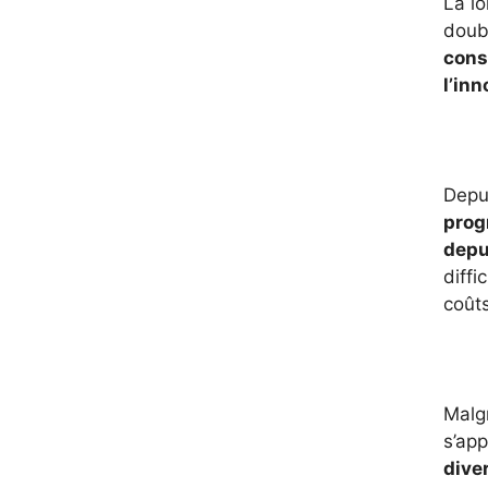
La lo
doub
cons
l’in
Depui
prog
depu
diffi
coûts
Malgr
s’app
dive