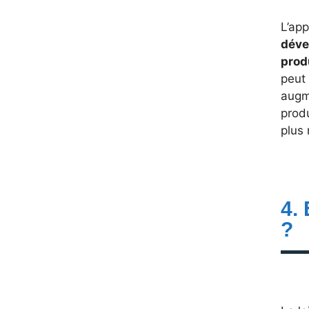
L’app
déve
prod
peut
augm
produ
plus 
4.
?