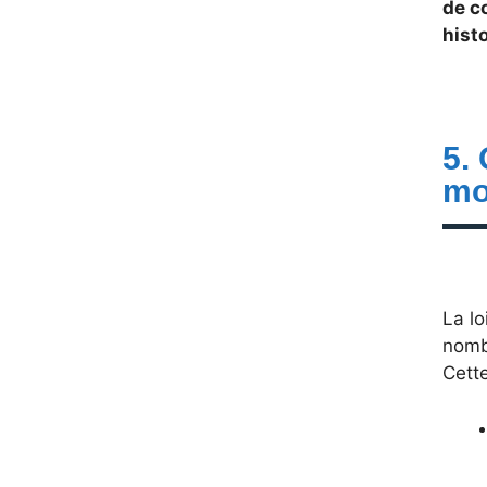
de c
hist
5.
mo
La l
nombr
Cett