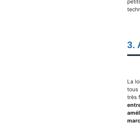
petit
techn
3.
La lo
tous 
très 
entr
amél
marc