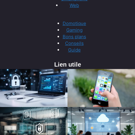
Web
Domotique
Gaming
Bons plans
Conseils
Guide
Lien utile