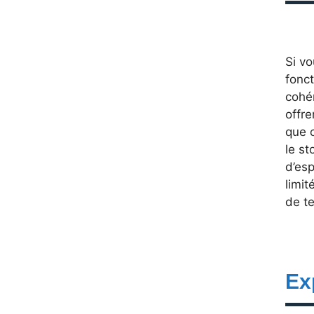
Si vo
fonct
cohér
offre
que 
le s
d’esp
limi
de t
Ex