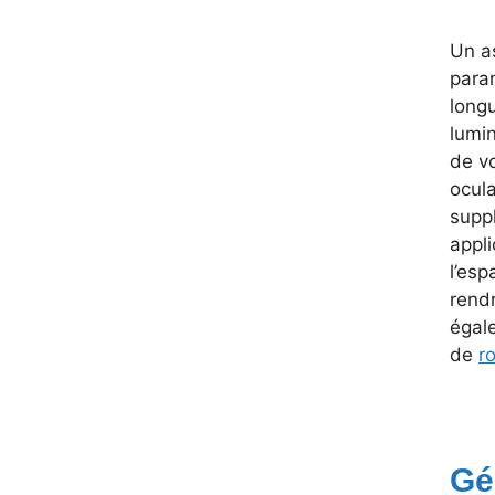
Un as
param
long
lumin
de v
ocul
suppl
appli
l’esp
rend
égale
de
r
Gé