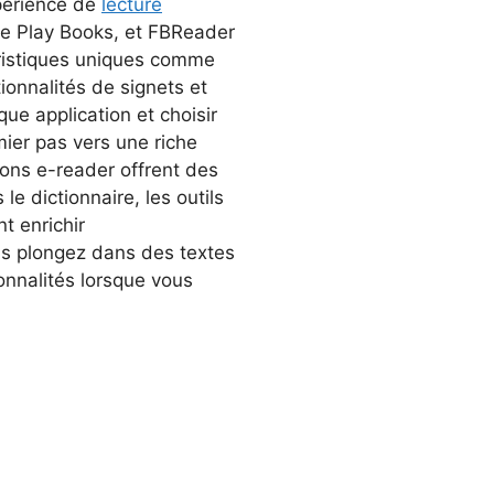
xpérience de
lecture
e Play Books, et FBReader
éristiques uniques comme
onnalités de signets et
ue application et choisir
mier pas vers une riche
ions e-reader offrent des
e dictionnaire, les outils
t enrichir
us plongez dans des textes
onnalités lorsque vous