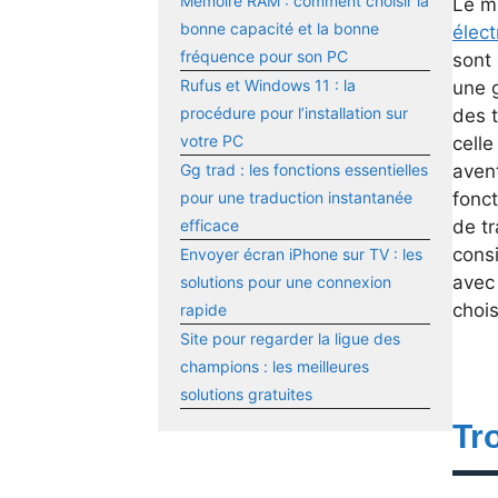
Mémoire RAM : comment choisir la
Le m
bonne capacité et la bonne
élec
fréquence pour son PC
sont
Rufus et Windows 11 : la
une 
procédure pour l’installation sur
des t
votre PC
celle
avent
Gg trad : les fonctions essentielles
fonct
pour une traduction instantanée
de tr
efficace
cons
Envoyer écran iPhone sur TV : les
avec
solutions pour une connexion
chois
rapide
Site pour regarder la ligue des
champions : les meilleures
solutions gratuites
Tr