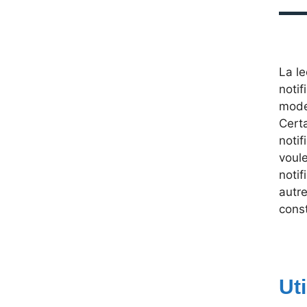
La l
notif
modes
Certa
notif
voul
notif
autre
cons
Ut