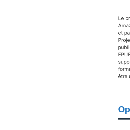
Le p
Amaz
et p
Proj
publi
EPUB
suppo
form
être 
Op